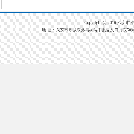
Copyright @ 2016
地 址：六安市皋城东路与杭淠干渠交叉口向东50米 电 话：0