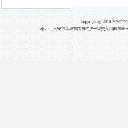
Copyright @ 2016
地 址：六安市皋城东路与杭淠干渠交叉口向东50米 电 话：0