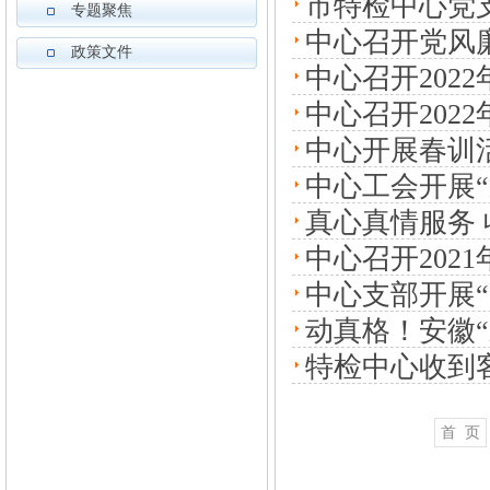
市特检中心党支
方案精神传达
专题聚焦
中心召开党风
政策文件
中心召开202
中心召开202
中心开展春训
中心工会开展“
真心真情服务
中心召开202
中心支部开展
动真格！安徽
特检中心收到
首 页