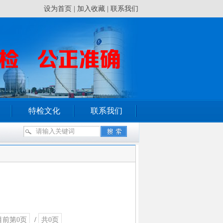
设为首页
|
加入收藏
|
联系我们
特检文化
联系我们
目前第0页
/
共0页