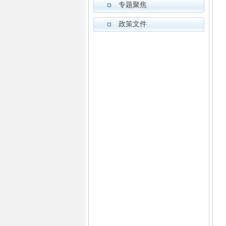
专题聚焦
政策文件