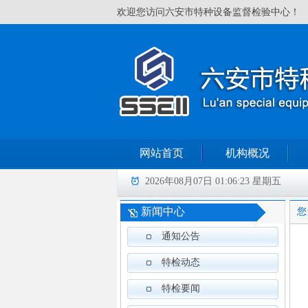
欢迎您访问六安市特种设备监督检验中心！
网站首页
机构概况
2026年08月07日 01:06:24 星期五
新闻中心
您
通知公告
特检动态
特检要闻