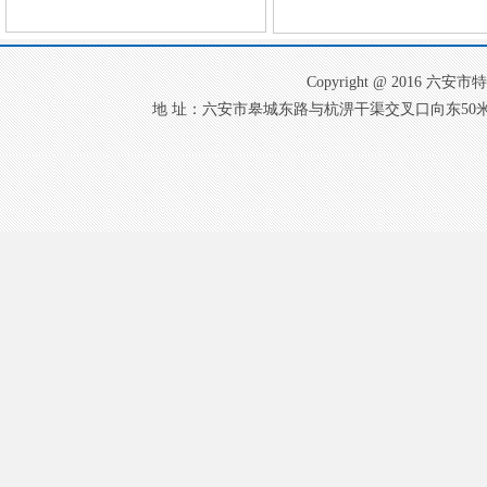
Copyright @ 2016
地 址：六安市皋城东路与杭淠干渠交叉口向东50米 电 话：0