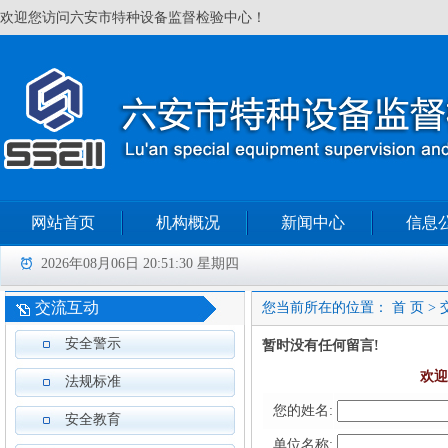
欢迎您访问六安市特种设备监督检验中心！
网站首页
机构概况
新闻中心
信息
2026年08月06日 20:51:30 星期四
交流互动
您当前所在的位置：
首 页
> 
安全警示
暂时没有任何留言!
欢迎
法规标准
您的姓名
:
安全教育
单位名称: