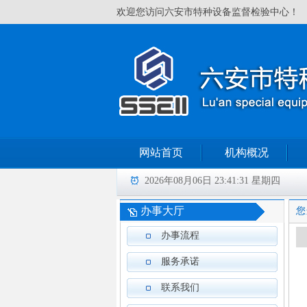
欢迎您访问六安市特种设备监督检验中心！
网站首页
机构概况
2026年08月06日 23:41:32 星期四
办事大厅
您
办事流程
服务承诺
联系我们