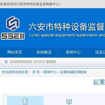
欢迎您访问六安市特种设备监督检验中心！
网站首页
机构概况
新闻中心
信息
2026年08月06日 20:19:32 星期四
您当前所在的位置：
首 页
> 新闻中心 > 起重机械定期检验
起