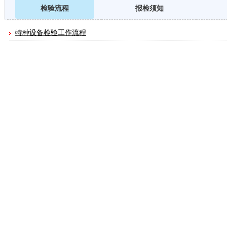
检验流程
报检须知
特种设备检验工作流程