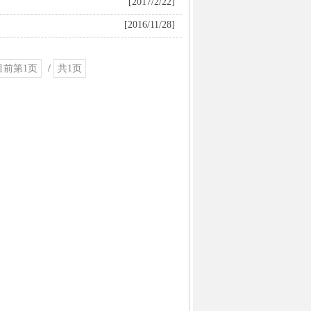
[2017/2/22]
[2016/11/28]
目前第1页
/
共1页