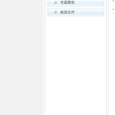
专题聚焦
政策文件