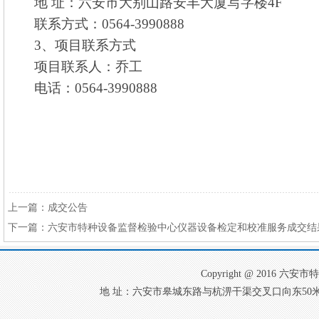
地
址：六安市大别山路安丰大厦写字楼
4F
联系方式：
0564-3990888
3
、项目联系方式
项目联系人：乔工
电话：
0564-3990888
上一篇：
成交公告
下一篇：
六安市特种设备监督检验中心仪器设备检定和校准服务成交结
Copyright @ 2016
地 址：六安市皋城东路与杭淠干渠交叉口向东50米 电 话：0