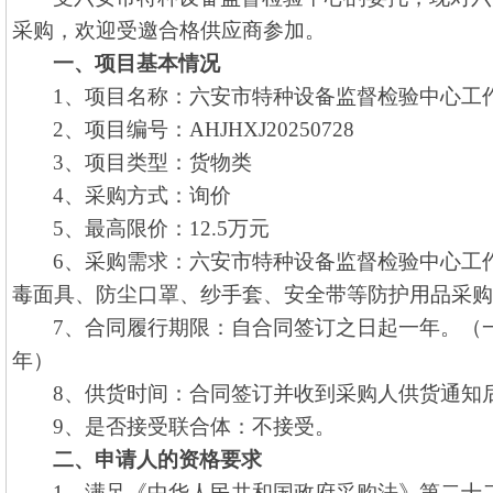
采购
，欢迎
受邀合格
供应商参加。
一、项目基本情况
1
、项目名称：
六安市特种设备监督检验中心工
2
、项目编号
：
AHJHXJ20250728
3
、项目类型：
货物
类
4
、
采购方式：询价
5
、最高限价
：
12.5
万元
6
、采购需求：六安市特种设备监督检验中心工
毒面具、防尘口罩、纱手套、安全带等防护用品采购
7
、合同履行期限：自合同签订之日起一年。（
年）
8
、
供货时间
：
合同签订并收到采购人供货通知
9
、是否接受联合体：不接受。
二、申请人的资格要求
1
、满足《中华人民共和国政府采购法》第二十